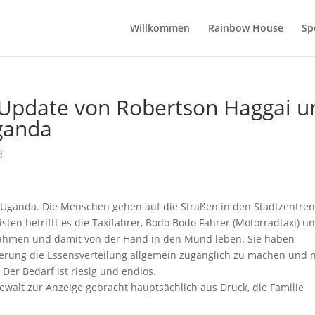
Willkommen
Rainbow House
Sp
 Update von Robertson Haggai u
ganda
d
n Uganda. Die Menschen gehen auf die Straßen in den Stadtzentre
ten betrifft es die Taxifahrer, Bodo Bodo Fahrer (Motorradtaxi) u
nnahmen und damit von der Hand in den Mund leben. Sie haben
gierung die Essensverteilung allgemein zugänglich zu machen und n
 Der Bedarf ist riesig und endlos.
Gewalt zur Anzeige gebracht hauptsächlich aus Druck, die Familie