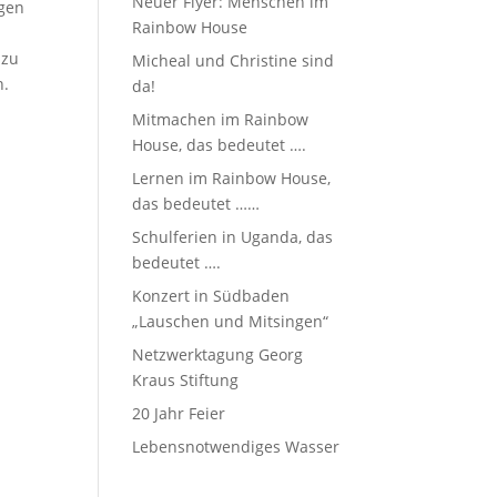
Neuer Flyer: Menschen im
egen
Rainbow House
 zu
Micheal und Christine sind
n.
da!
Mitmachen im Rainbow
House, das bedeutet ….
Lernen im Rainbow House,
das bedeutet ……
Schulferien in Uganda, das
bedeutet ….
Konzert in Südbaden
„Lauschen und Mitsingen“
Netzwerktagung Georg
Kraus Stiftung
20 Jahr Feier
Lebensnotwendiges Wasser