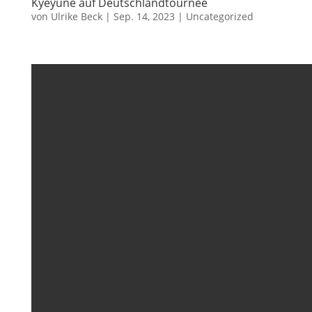
Kyeyune auf Deutschlandtournee
von
Ulrike Beck
|
Sep. 14, 2023
|
Uncategorized