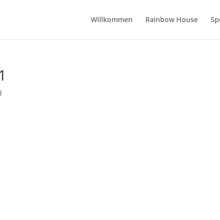
Willkommen
Rainbow House
Sp
1
d