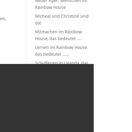
Neuer Flyer: Menschen im
Rainbow House
Micheal und Christine sind
en,
da!
Mitmachen im Rainbow
House, das bedeutet ….
Lernen im Rainbow House,
d
das bedeutet ……
Schulferien in Uganda, das
bedeutet ….
Konzert in Südbaden
„Lauschen und Mitsingen“
Netzwerktagung Georg
Kraus Stiftung
20 Jahr Feier
Lebensnotwendiges Wasser