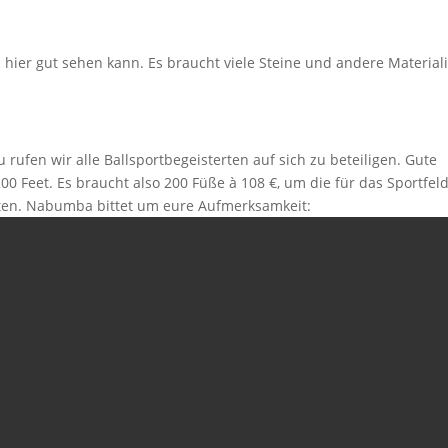
hier gut sehen kann. Es braucht viele Steine und andere Materiali
rufen wir alle Ballsportbegeisterten auf sich zu beteiligen. Gute
00 Feet. Es braucht also 200 Füße à 108 €, um die für das Sportfel
ten. Nabumba bittet um eure Aufmerksamkeit: